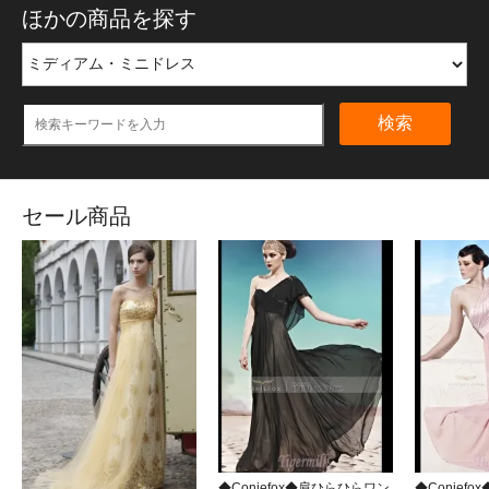
ほかの商品を探す
検索
セール商品
◆Coniefox◆肩ひらひらワン
◆Conief