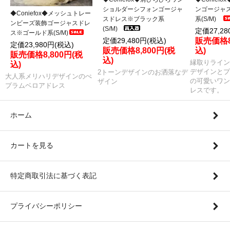
ショルダーシフォンゴージャ
ンゴージャ
◆Coniefox◆メッシュトレー
スドレス※ブラック系
系(S/M)
ンビーズ装飾ゴージャスドレ
(S/M)
定価27,28
ス※ゴールド系(S/M)
定価29,480円(税込)
販売価格8
定価23,980円(税込)
販売価格8,800円(税
込)
販売価格8,800円(税
込)
縁取りライン
込)
デザインとプ
2トーンデザインのお洒落なデ
大人系メリハリデザインのぺ
の可愛いワン
ザイン
プラムベロアドレス
レスです。
ホーム
カートを見る
特定商取引法に基づく表記
プライバシーポリシー