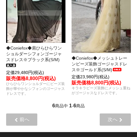
◆Coniefox◆肩ひらひらワン
ショルダーシフォンゴージャ
◆Coniefox◆メッシュトレー
スドレス※ブラック系(S/M)
ンビーズ装飾ゴージャスドレ
ス※ゴールド系(S/M)
定価29,480円(税込)
定価23,980円(税込)
販売価格8,800円(税込)
販売価格8,800円(税込)
ひらひらワンショルダーにビーズ装
キラキラビーズ装飾にメッシュ重ね
飾が華やかなシフォンのゴージャス
がゴージャスなドレスです。
ドレスです。
6
1
6
商品中
-
商品
前へ
次へ