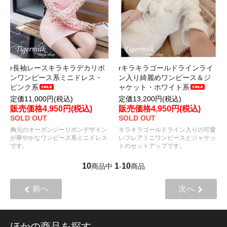
r長袖レースキラキラデカリボ
rキラキラゴールドラインライ
ンワンピース系ミニドレス・
ン入り綺麗めワンピース＆ジ
ピンク系
ャケット・ホワイト系
定価11,000円(税込)
定価13,200円(税込)
販売価格4,950円(税込)
販売価格4,950円(税込)
SOLD OUT
SOLD OUT
胸元のオーガンジーリボンデザイン
キラキラゴールドライン入りの可愛
が華やかなワンピース系ミニドレス
いフレアミニワンピースとジャケッ
です。
トのセットアップです。
10
1
10
商品中
-
商品
前へ
次へ
ほかの商品を探す