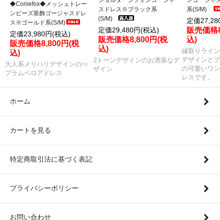
◆Coniefox◆メッシュトレー
スドレス※ブラック系
系(S/M)
ンビーズ装飾ゴージャスドレ
(S/M)
定価27,28
ス※ゴールド系(S/M)
定価29,480円(税込)
販売価格8
定価23,980円(税込)
販売価格8,800円(税
込)
販売価格8,800円(税
込)
縁取りライン
込)
デザインとプ
2トーンデザインのお洒落なデ
大人系メリハリデザインのぺ
の可愛いワン
ザイン
プラムベロアドレス
レスです。
ホーム
カートを見る
特定商取引法に基づく表記
プライバシーポリシー
お問い合わせ