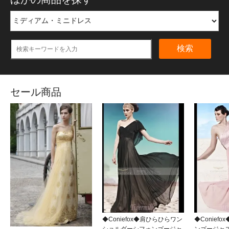
検索
セール商品
◆Coniefox◆肩ひらひらワン
◆Conief
ショルダーシフォンゴージャ
ンゴージャ