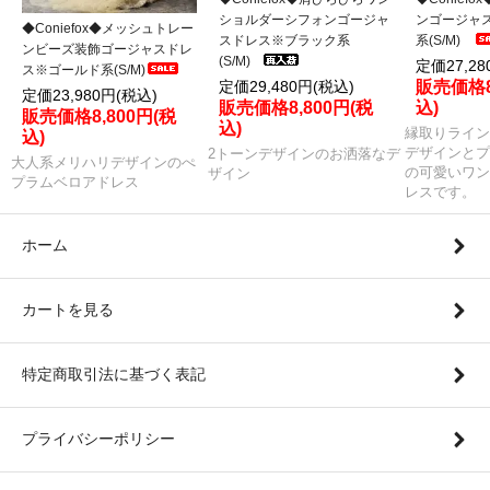
ショルダーシフォンゴージャ
ンゴージャ
◆Coniefox◆メッシュトレー
スドレス※ブラック系
系(S/M)
ンビーズ装飾ゴージャスドレ
(S/M)
定価27,28
ス※ゴールド系(S/M)
定価29,480円(税込)
販売価格8
定価23,980円(税込)
販売価格8,800円(税
込)
販売価格8,800円(税
込)
縁取りライン
込)
デザインとプ
2トーンデザインのお洒落なデ
大人系メリハリデザインのぺ
の可愛いワン
ザイン
プラムベロアドレス
レスです。
ホーム
カートを見る
特定商取引法に基づく表記
プライバシーポリシー