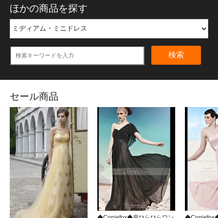
ほかの商品を探す
検索
セール商品
◆Coniefox◆肩ひらひらワン
◆Conief